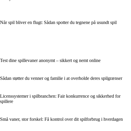
Når spil bliver en flugt: Sådan spotter du tegnene på usundt spil
Test dine spillevaner anonymt – sikkert og nemt online
Sådan støtter du venner og familie i at overholde deres spilgrænser
Licenssystemer i spilbranchen: Fair konkurrence og sikkerhed for
spillere
Små vaner, stor forskel: Få kontrol over dit spilforbrug i hverdagen