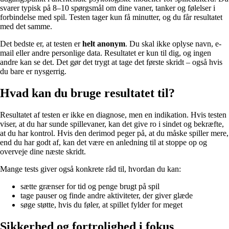
svarer typisk på 8–10 spørgsmål om dine vaner, tanker og følelser i
forbindelse med spil. Testen tager kun få minutter, og du får resultatet
med det samme.
Det bedste er, at testen er
helt anonym
. Du skal ikke oplyse navn, e-
mail eller andre personlige data. Resultatet er kun til dig, og ingen
andre kan se det. Det gør det trygt at tage det første skridt – også hvis
du bare er nysgerrig.
Hvad kan du bruge resultatet til?
Resultatet af testen er ikke en diagnose, men en indikation. Hvis testen
viser, at du har sunde spillevaner, kan det give ro i sindet og bekræfte,
at du har kontrol. Hvis den derimod peger på, at du måske spiller mere,
end du har godt af, kan det være en anledning til at stoppe op og
overveje dine næste skridt.
Mange tests giver også konkrete råd til, hvordan du kan:
sætte grænser for tid og penge brugt på spil
tage pauser og finde andre aktiviteter, der giver glæde
søge støtte, hvis du føler, at spillet fylder for meget
Sikkerhed og fortrolighed i fokus