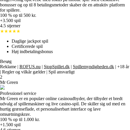
bonusser og op til 8 betalingsmetoder skaber de en attraktiv platform
for spillere.
100 % op til 500 kr.
+3.500 spil
4.5 stjerner
Daglige jackpot spil
Certificerede spil
Høj indbetalingsbonus
Besøg
Reklame |
ROFUS.nu
|
StopSpillet.dk
|
Spillemyndigheden.dk
| +18 år
| Regler og vilkår gælder | Spil ansvarligt
2
Mr Green
Professionel service
Mr Green er en populær online casinoudbyder, der tilbyder et bredt
udvalg af spillemaskiner og live casino-spil. De skiller sig ud med en
hurtig grænseflade, et personaliserbart interface og lave
omsætningskrav.
100 % op til 1.000 kr.
+1.500 spil
4.6 stjerner