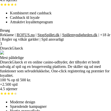
Kombineret med cashback
Cashback til loyale
Attraktivt loyalitetsprogram
Besøg
Reklame |
ROFUS.nu
|
StopSpillet.dk
|
Spillemyndigheden.dk
| +18 år
| Regler og vilkår gælder | Spil ansvarligt
3
DrueckGlueck
Mest pålidelige
DrueckGlueck er en online casino-udbyder, der tilbyder et bredt
udvalg af spil og en brugervenlig platform. De skiller sig ud med
funktioner som selvudelukkelse, One-click registrering og præmier for
loyalitet.
100 % op til 500 kr.
+2.500 spil
4.5 stjerner
Moderne design
Spændende kampagner
Hurtig grænseflade