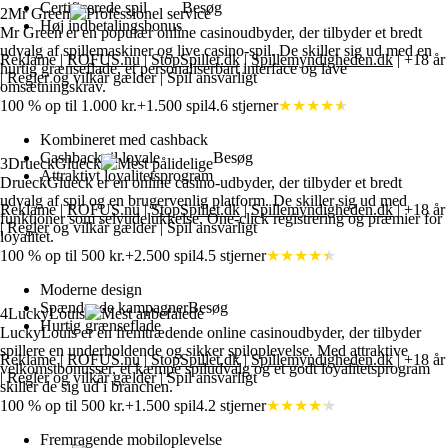
Certificerede spil
Besøg
2
Mr Green
Professionel service
Høj indbetalingsbonus
Mr Green er en populær online casinoudbyder, der tilbyder et bredt
udvalg af spillemaskiner og live casino-spil. De skiller sig ud med en
Reklame |
ROFUS.nu
|
StopSpillet.dk
|
Spillemyndigheden.dk
| +18 år
hurtig grænseflade, et personaliserbart interface og lave
| Regler og vilkår gælder | Spil ansvarligt
omsætningskrav.
100 % op til 1.000 kr.
+1.500 spil
4.6 stjerner
Kombineret med cashback
Cashback til loyale
Besøg
3
DrueckGlueck
Mest pålidelige
Attraktivt loyalitetsprogram
DrueckGlueck er en online casino-udbyder, der tilbyder et bredt
udvalg af spil og en brugervenlig platform. De skiller sig ud med
Reklame |
ROFUS.nu
|
StopSpillet.dk
|
Spillemyndigheden.dk
| +18 år
funktioner som selvudelukkelse, One-click registrering og præmier for
| Regler og vilkår gælder | Spil ansvarligt
loyalitet.
100 % op til 500 kr.
+2.500 spil
4.5 stjerner
Moderne design
Spændende kampagner
Besøg
4
LuckyLouis
Mest anbefalede
Hurtig grænseflade
LuckyLouis er en fremtrædende online casinoudbyder, der tilbyder
spillere en underholdende og sikker spiloplevelse. Med attraktive
Reklame |
ROFUS.nu
|
StopSpillet.dk
|
Spillemyndigheden.dk
| +18 år
velkomstbonusser, et kæmpe spiludvalg og et godt loyalitetsprogram
| Regler og vilkår gælder | Spil ansvarligt
skiller de sig ud i branchen.
100 % op til 500 kr.
+1.500 spil
4.2 stjerner
Fremragende mobiloplevelse