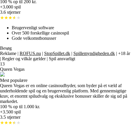
100 % op til 200 kr.
+3.000 spil
3.6 stjerner
Brugervenligt software
Over 500 forskellige casinospil
Gode velkomstbonusser
Besøg
Reklame |
ROFUS.nu
|
StopSpillet.dk
|
Spillemyndigheden.dk
| +18 år
| Regler og vilkår gælder | Spil ansvarligt
13
Queen Vegas
Mest populære
Queen Vegas er en online casinoudbyder, som byder på et væld af
underholdende spil og en brugervenlig platform. Med gennemsigtige
krav, et enormt spiludvalg og eksklusive bonusser skiller de sig ud på
markedet.
100 % op til 1.000 kr.
+3.500 spil
3.5 stjerner