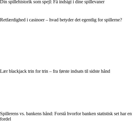
Din spillehistorik som spejl: Få indsigt i dine spillevaner
Retfærdighed i casinoer – hvad betyder det egentlig for spillerne?
Lær blackjack trin for trin – fra første indsats til sidste hånd
Spillerens vs. bankens hånd: Forstå hvorfor banken statistisk set har en
fordel