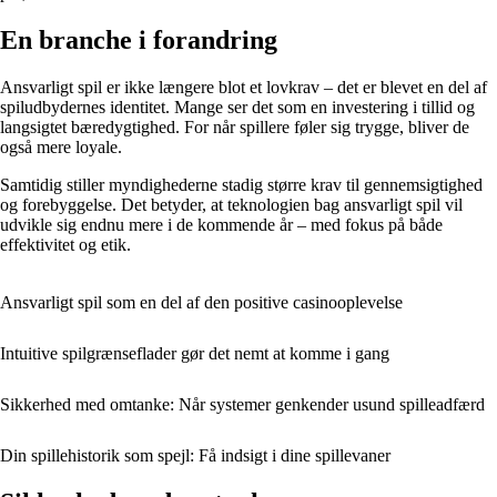
En branche i forandring
Ansvarligt spil er ikke længere blot et lovkrav – det er blevet en del af
spiludbydernes identitet. Mange ser det som en investering i tillid og
langsigtet bæredygtighed. For når spillere føler sig trygge, bliver de
også mere loyale.
Samtidig stiller myndighederne stadig større krav til gennemsigtighed
og forebyggelse. Det betyder, at teknologien bag ansvarligt spil vil
udvikle sig endnu mere i de kommende år – med fokus på både
effektivitet og etik.
Ansvarligt spil som en del af den positive casinooplevelse
Intuitive spilgrænseflader gør det nemt at komme i gang
Sikkerhed med omtanke: Når systemer genkender usund spilleadfærd
Din spillehistorik som spejl: Få indsigt i dine spillevaner