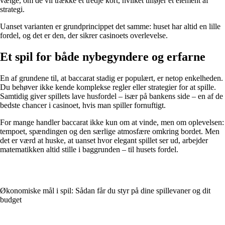
vælge, om de vil trække et tredje kort, hvilket tilføjer et element af
strategi.
Uanset varianten er grundprincippet det samme: huset har altid en lille
fordel, og det er den, der sikrer casinoets overlevelse.
Et spil for både nybegyndere og erfarne
En af grundene til, at baccarat stadig er populært, er netop enkelheden.
Du behøver ikke kende komplekse regler eller strategier for at spille.
Samtidig giver spillets lave husfordel – især på bankens side – en af de
bedste chancer i casinoet, hvis man spiller fornuftigt.
For mange handler baccarat ikke kun om at vinde, men om oplevelsen:
tempoet, spændingen og den særlige atmosfære omkring bordet. Men
det er værd at huske, at uanset hvor elegant spillet ser ud, arbejder
matematikken altid stille i baggrunden – til husets fordel.
Økonomiske mål i spil: Sådan får du styr på dine spillevaner og dit
budget