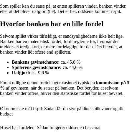
Som spiller kan du satse på, at enten spilleren vinder, banken vinder,
eller at det bliver uafgjort (tie). Det er her, oddsene kommer i spil.
Hvorfor banken har en lille fordel
Selvom spillet virker tilfældigt, er sandsynlighederne ikke helt lige.
Banken har en matematisk fordel, fordi reglerne for, hvornår der
trækkes et tredje kort, er mere fordelagtige for den. Det betyder, at
banken vinder lidt oftere end spilleren.
Bankens gevinstchance:
ca. 45,8 %
Spillerens gevinstchance:
ca. 44,6 %
Uafgjort:
ca. 9,6 %
For at udligne denne fordel tager casinoet typisk en
kommission på 5
%
af gevinsten, når du satser på banken. Det betyder, at selvom
banken vinder oftere, bliver den statistiske fordel for huset bevaret.
Økonomiske mål i spil: Sådan får du styr på dine spillevaner og dit
budget
Huset har fordelen: Sådan fungerer oddsene i baccarat