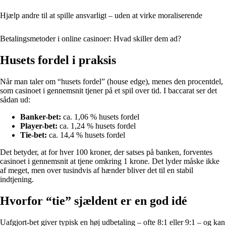
Hjælp andre til at spille ansvarligt – uden at virke moraliserende
Betalingsmetoder i online casinoer: Hvad skiller dem ad?
Husets fordel i praksis
Når man taler om “husets fordel” (house edge), menes den procentdel,
som casinoet i gennemsnit tjener på et spil over tid. I baccarat ser det
sådan ud:
Banker-bet:
ca. 1,06 % husets fordel
Player-bet:
ca. 1,24 % husets fordel
Tie-bet:
ca. 14,4 % husets fordel
Det betyder, at for hver 100 kroner, der satses på banken, forventes
casinoet i gennemsnit at tjene omkring 1 krone. Det lyder måske ikke
af meget, men over tusindvis af hænder bliver det til en stabil
indtjening.
Hvorfor “tie” sjældent er en god idé
Uafgjort-bet giver typisk en høj udbetaling – ofte 8:1 eller 9:1 – og kan