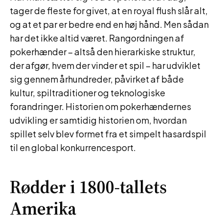
tager de fleste for givet, at en royal flush slår alt,
og at et par er bedre end en høj hånd. Men sådan
har det ikke altid været. Rangordningen af
pokerhænder – altså den hierarkiske struktur,
der afgør, hvem der vinder et spil – har udviklet
sig gennem århundreder, påvirket af både
kultur, spiltraditioner og teknologiske
forandringer. Historien om pokerhændernes
udvikling er samtidig historien om, hvordan
spillet selv blev formet fra et simpelt hasardspil
til en global konkurrencesport.
Rødder i 1800-tallets
Amerika