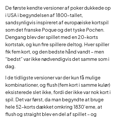
De første kendte versioner af poker dukkede op
i USA i begyndelsen af 1800-tallet,
sandsynligvis inspireret af europæiske kortspil
som det franske
Poque
og det tyske
Pochen
.
Dengang blev der spillet med en 20-korts
kortstak, og kun fire spillere deltog. Hver spiller
fik fem kort, og den bedste hånd vandt – men
“bedst” var ikke nødvendigvis det samme som i
dag.
I de tidligste versioner var der kun få mulige
kombinationer, og flush (fem kort i samme kulør)
eksisterede slet ikke, fordi der ikke var nok kort i
spil. Det var først, da man begyndte at bruge
hele 52-korts dækket omkring 1830’erne, at
flush og straight blev en del af spillet – og