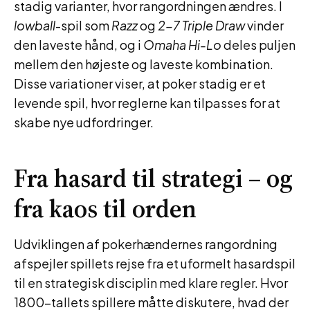
stadig varianter, hvor rangordningen ændres. I
lowball
-spil som
Razz
og
2-7 Triple Draw
vinder
den laveste hånd, og i
Omaha Hi-Lo
deles puljen
mellem den højeste og laveste kombination.
Disse variationer viser, at poker stadig er et
levende spil, hvor reglerne kan tilpasses for at
skabe nye udfordringer.
Fra hasard til strategi – og
fra kaos til orden
Udviklingen af pokerhændernes rangordning
afspejler spillets rejse fra et uformelt hasardspil
til en strategisk disciplin med klare regler. Hvor
1800-tallets spillere måtte diskutere, hvad der