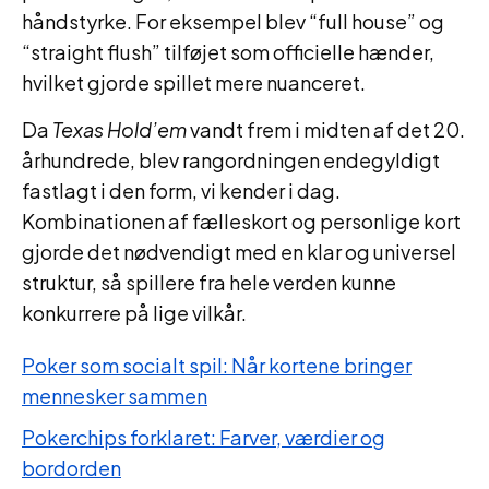
håndstyrke. For eksempel blev “full house” og
“straight flush” tilføjet som officielle hænder,
hvilket gjorde spillet mere nuanceret.
Da
Texas Hold’em
vandt frem i midten af det 20.
århundrede, blev rangordningen endegyldigt
fastlagt i den form, vi kender i dag.
Kombinationen af fælleskort og personlige kort
gjorde det nødvendigt med en klar og universel
struktur, så spillere fra hele verden kunne
konkurrere på lige vilkår.
Poker som socialt spil: Når kortene bringer
mennesker sammen
Pokerchips forklaret: Farver, værdier og
bordorden