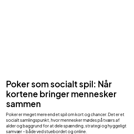
Poker som socialt spil: Når
kortene bringer mennesker
sammen
Poker er meget mere end et spil om kort og chancer. Det er et
socialt samlingspunkt, hvor mennesker mødes på tværs af
alder og baggrund for at dele spænding, strategi og hyggeligt
samvær – både ved stuebordet og online.