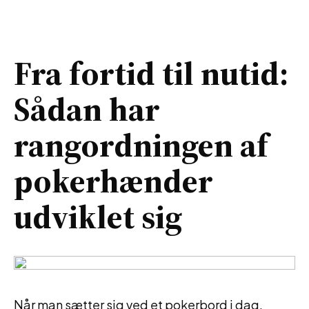
Fra fortid til nutid:
Sådan har
rangordningen af
pokerhænder
udviklet sig
Når man sætter sig ved et pokerbord i dag,